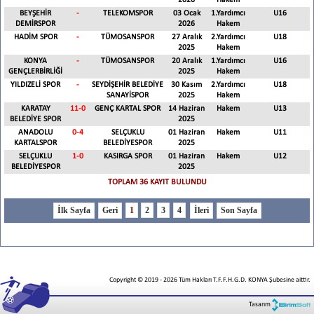
2026
Hakem
BEYŞEHİR
-
TELEKOMSPOR
03 Ocak
1.Yardımcı
U16
DEMİRSPOR
2026
Hakem
HADİM SPOR
-
TÜMOSANSPOR
27 Aralık
2.Yardımcı
U18
2025
Hakem
KONYA
-
TÜMOSANSPOR
20 Aralık
1.Yardımcı
U16
GENÇLERBİRLİĞİ
2025
Hakem
YILDIZELİ SPOR
-
SEYDİŞEHİR BELEDİYE
30 Kasım
2.Yardımcı
U18
SANAYİSPOR
2025
Hakem
KARATAY
11
-
0
GENÇ KARTAL SPOR
14 Haziran
Hakem
U13
BELEDİYE SPOR
2025
ANADOLU
0
-
4
SELÇUKLU
01 Haziran
Hakem
U11
KARTALSPOR
BELEDİYESPOR
2025
SELÇUKLU
1
-
0
KASIRGA SPOR
01 Haziran
Hakem
U12
BELEDİYESPOR
2025
TOPLAM 36 KAYIT BULUNDU
1
2
3
4
Copyright © 2019
-
2026
Tüm Hakları T.F.F.H.G.D. KONYA Şubesine aittir.
Tasarım