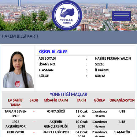
HAKEM BİLGİ KARTI
KİŞİSEL BİLGİLER
ADI SOYADI
:
HASİBE FERHAN YALÇIN
LİSANS NO
:
52210
KLASMAN
:
İl Hakemi
BÖLGE
:
KONYA
YÖNETTİĞİ MAÇLAR
EV SAHİBİ
SKOR
MİSAFİR TAKIM
TARİH
GÖREV
ORGANİZASYON
TAKIM
TAFLAN SEVEN
-
KONYAGÜCÜ
11 Ocak
1.Yardımcı
U18
SPOR
2026
Hakem
1922
-
AKŞEHİR
10 Ocak
1.Yardımcı
U18
AKŞEHİRSPOR
GENÇLERBİRLİĞİ
2026
Hakem
GEREZSPOR
-
HALICI LADİKSPOR
04 Ocak
2.Yardımcı
1.AMATÖR