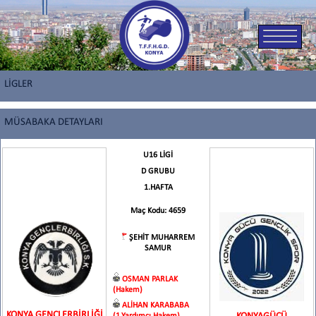
LİGLER
MÜSABAKA DETAYLARI
U16 LİGİ
D GRUBU
1.HAFTA
Maç Kodu: 4659
ŞEHİT MUHARREM
SAMUR
OSMAN PARLAK
(Hakem)
ALİHAN KARABABA
KONYA GENÇLERBİRLİĞİ