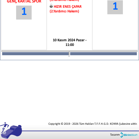
(1.Yardımcı Hakem)
GENÇ KARTAL SPOR
1
HIZIR ENES ÇAPAR
1
(2.Yardımcı Hakem)
10 Kasım 2024 Pazar -
11:00
Copyright © 2019
-
2026
Tüm Hakları T.F.F.H.G.D. KONYA Şubesine aittir.
Tasarım