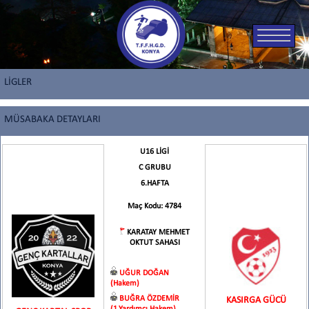
LİGLER
MÜSABAKA DETAYLARI
U16 LİGİ
C GRUBU
6.HAFTA
Maç Kodu: 4784
KARATAY MEHMET
OKTUT SAHASI
UĞUR DOĞAN
(Hakem)
BUĞRA ÖZDEMİR
KASIRGA GÜCÜ