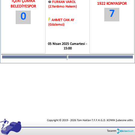
İÇERİ ÇUMRA
FURKAN VAROL
1922 KONYASPOR
BELEDİYESPOR
(2.Yardımcı Hakem)
7
0
AHMET CAN AY
(Gözlemci)
05 Nisan 2025 Cumartesi -
15:00
Copyright © 2019
-
2026
Tüm Hakları T.F.F.H.G.D. KONYA Şubesine aittir.
Tasarım