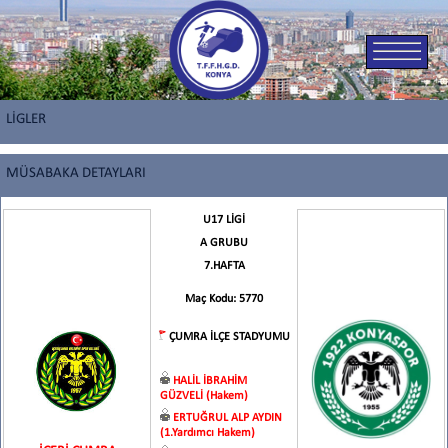
LİGLER
MÜSABAKA DETAYLARI
U17 LİGİ
A GRUBU
7.HAFTA
Maç Kodu: 5770
ÇUMRA İLÇE STADYUMU
HALİL İBRAHİM
GÜZVELİ (Hakem)
ERTUĞRUL ALP AYDIN
(1.Yardımcı Hakem)