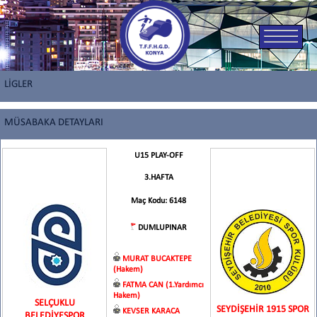
LİGLER
MÜSABAKA DETAYLARI
U15 PLAY-OFF
3.HAFTA
Maç Kodu: 6148
DUMLUPINAR
MURAT BUCAKTEPE
(Hakem)
FATMA CAN (1.Yardımcı
Hakem)
SELÇUKLU
SEYDİŞEHİR 1915 SPOR
KEVSER KARACA
BELEDİYESPOR