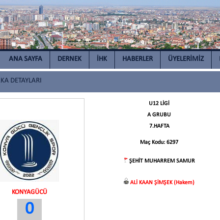
ANA SAYFA
DERNEK
İHK
HABERLER
ÜYELERİMİZ
A DETAYLARI
U12 LİGİ
A GRUBU
7.HAFTA
Maç Kodu: 6297
ŞEHİT MUHARREM SAMUR
ALİ KAAN ŞİMŞEK (Hakem)
KONYAGÜCÜ
0