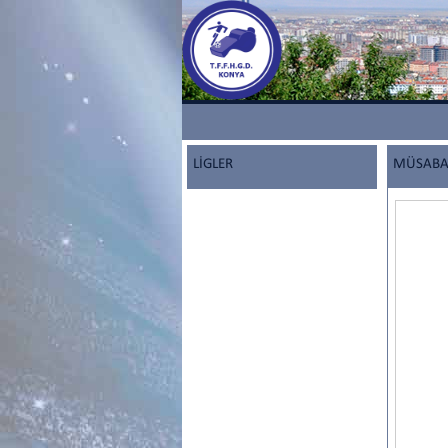
LİGLER
MÜSABAK