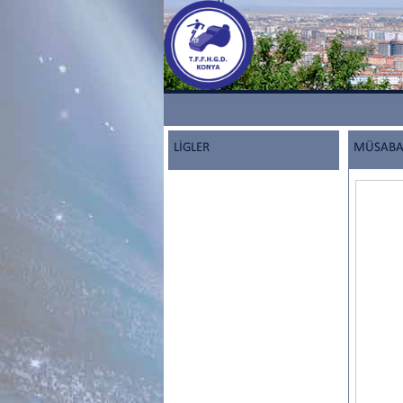
LİGLER
MÜSABAK