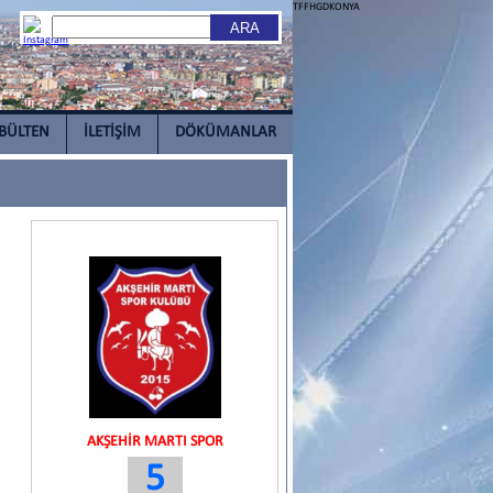
TFFHGDKONYA
BÜLTEN
İLETİŞİM
DÖKÜMANLAR
AKŞEHİR MARTI SPOR
5