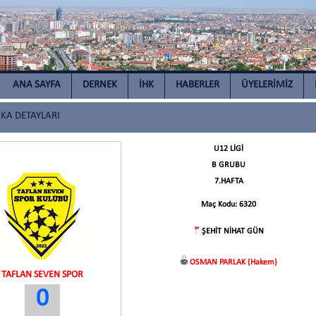
ANA SAYFA
DERNEK
İHK
HABERLER
ÜYELERİMİZ
A DETAYLARI
U12 LİGİ
B GRUBU
7.HAFTA
Maç Kodu: 6320
ŞEHİT NİHAT GÜN
OSMAN PARLAK (Hakem)
TAFLAN SEVEN SPOR
0