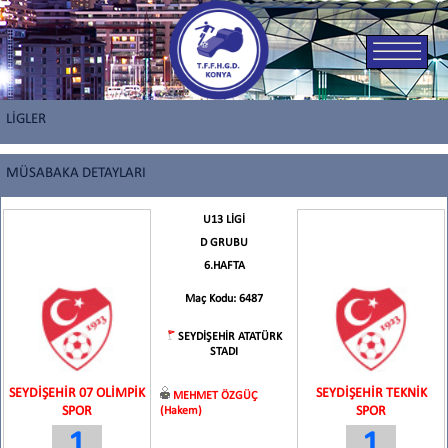
LİGLER
MÜSABAKA DETAYLARI
U13 LİGİ
D GRUBU
6.HAFTA
Maç Kodu: 6487
SEYDİŞEHİR ATATÜRK
STADI
SEYDİŞEHİR 07 OLİMPİK
SEYDİŞEHİR TEKNİK
MEHMET ÖZGÜÇ
SPOR
SPOR
(Hakem)
1
1