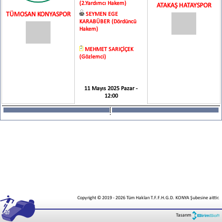
(2.Yardımcı Hakem)
ATAKAŞ HATAYSPOR
TÜMOSAN KONYASPOR
SEYMEN EGE
KARABÜBER (Dördüncü
Hakem)
MEHMET SARIÇİÇEK
(Gözlemci)
11 Mayıs 2025 Pazar -
12:00
Copyright © 2019
-
2026
Tüm Hakları T.F.F.H.G.D. KONYA Şubesine aittir.
Tasarım