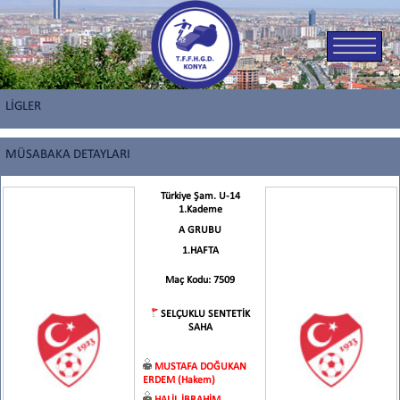
LİGLER
MÜSABAKA DETAYLARI
Türkiye Şam. U-14
1.Kademe
A GRUBU
1.HAFTA
Maç Kodu: 7509
SELÇUKLU SENTETİK
SAHA
MUSTAFA DOĞUKAN
ERDEM (Hakem)