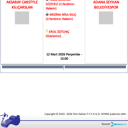
HALİL İBRAHİM
AKSARAY CARSTYLE
ADANA SEYHAN
GÜZVELİ (1.Yardımcı
KILIÇARSLAN
BELEDİYESPOR
Hakem)
MEDİHA NİSA KILIÇ
(2.Yardımcı Hakem)
EROL ÖZTUNÇ
(Gözlemci)
12 Mart 2026 Perşembe -
15:00
Copyright © 2019
-
2026
Tüm Hakları T.F.F.H.G.D. KONYA Şubesine aittir.
Tasarım