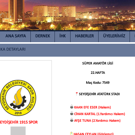
ANA SAYFA
DERNEK
İHK
HABERLER
ÜYELERİMİZ
A DETAYLARI
SÜPER AMATÖR LİGİ
22.HAFTA
Maç Kodu: 7549
SEYDİŞEHİR ATATÜRK STADI
KAAN EFE ESER (Hakem)
CİHAN KARTAL (1.Yardımcı Hakem)
AYŞE TUNA (2.Yardımcı Hakem)
SEYDİŞEHİR 1915 SPOR
HASAN CEYLAN (Gözlemci)