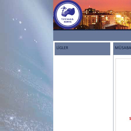
LİGLER
MÜSABAK