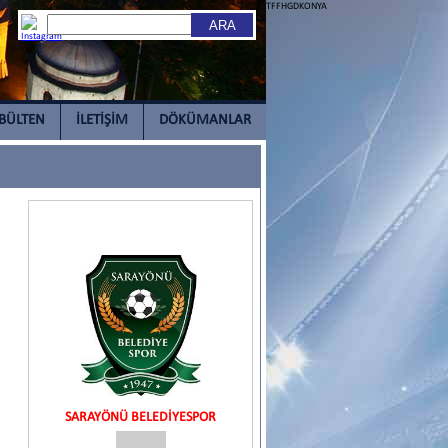
TFFHGDKONYA
BÜLTEN
İLETİŞİM
DÖKÜMANLAR
SARAYÖNÜ BELEDİYESPOR