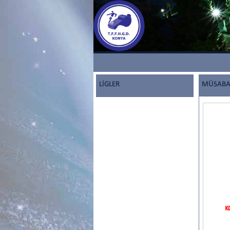
LİGLER
MÜSABAK
K