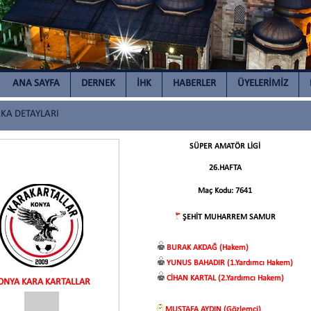
ANA SAYFA
DERNEK
İHK
HABERLER
ÜYELERİMİZ
A DETAYLARI
SÜPER AMATÖR LİGİ
26.HAFTA
Maç Kodu: 7641
ŞEHİT MUHARREM SAMUR
BURAK AKDAĞ (Hakem)
YUNUS BAHADIR (1.Yardımcı Hakem)
CİHAN KARTAL (2.Yardımcı Hakem)
ONYA KARA KARTALLAR
MUSTAFA AYDIN (Gözlemci)