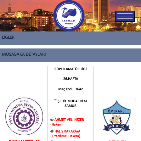
LİGLER
MÜSABAKA DETAYLARI
SÜPER AMATÖR LİGİ
26.HAFTA
Maç Kodu: 7642
ŞEHİT MUHARREM
SAMUR
AHMET VELİ KEZER
(Hakem)
HALİS KARAKAYA
(1.Yardımcı Hakem)