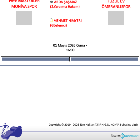
PAYE MASTERLER
FUZUL EV
ARDA ŞAŞMAZ
MONİVA SPOR
ÖMERANLISPOR
(2.Yardımcı Hakem)
MEHMET HİMYERİ
(Gözlemci)
01 Mayıs 2026 Cuma -
16:00
Copyright © 2019
-
2026
Tüm Hakları T.F.F.H.G.D. KONYA Şubesine aittir.
Tasarım