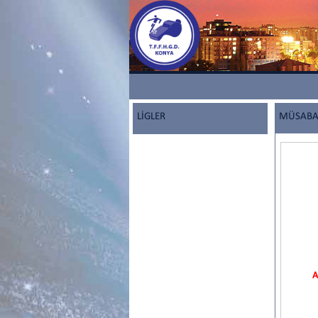
LİGLER
MÜSABAK
A