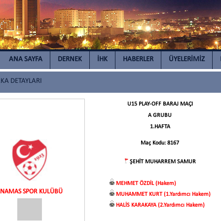
ANA SAYFA
DERNEK
İHK
HABERLER
ÜYELERİMİZ
A DETAYLARI
U15 PLAY-OFF BARAJ MAÇI
A GRUBU
1.HAFTA
Maç Kodu: 8167
ŞEHİT MUHARREM SAMUR
MEHMET ÖZDİL (Hakem)
NAMAS SPOR KULÜBÜ
MUHAMMET KURT (1.Yardımcı Hakem)
HALİS KARAKAYA (2.Yardımcı Hakem)