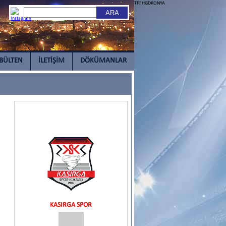
TFFHGDKONYA
BÜLTEN
İLETİŞİM
DÖKÜMANLAR
KASIRGA SPOR